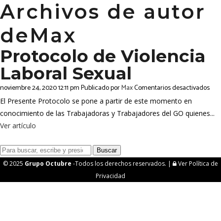
Archivos de autor
deMax
Protocolo de Violencia
Laboral Sexual
en
noviembre 24, 2020 12:11 pm
Publicado por
Max
Comentarios desactivados
Prot
El Presente Protocolo se pone a partir de este momento en
de
conocimiento de las Trabajadoras y Trabajadores del GO quienes...
Viol
Ver artículo
Lab
Sex
Buscar
© 2025
Grupo Octubre
-Todos los derechos reservados. |
Ver Política de
Privacidad